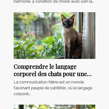
félins
harmonie, à condition de choisir avec soin la...
Comprendre le langage
corporel des chats pour une
cohabitation harmonieuse
La communication féline est un monde
Démêler mythes et réalités
fascinant peuplé de subtilités, où le langage
corporel...